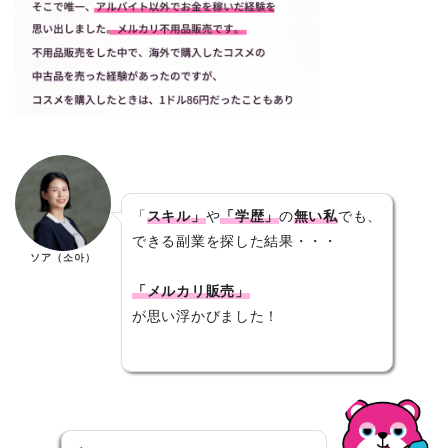
「
スキル」
や
「学歴」
の
無い私
でも、
できる副業を探した結果・・・
ソア（소아）
「メルカリ販売」
が思い浮かびました！