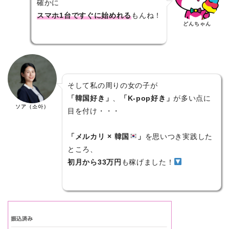
確かに
スマホ1台ですぐに始めれる
もんね！
どんちゃん
そして私の周りの女の子が
「韓国好き」
、
「K-pop好き」
が多い点に
ソア（소아）
目を付け・・・
「メルカリ × 韓国
」
を思いつき実践した
ところ、
初月から33万円
も稼げました！