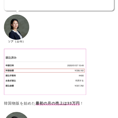
ソア（소아）
韓国物販を始めた
最初の月の売上は33万円
！