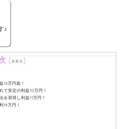
。
す♪
次
[
]
非表示
益16万円超！
れて安定の利益10万円！
法を習得し利益11万円！
利14万円！