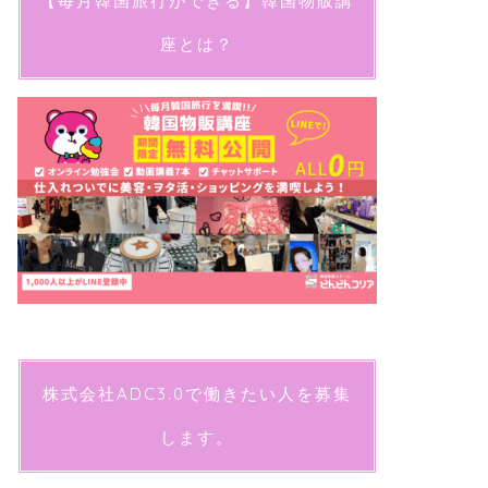
【毎月韓国旅行ができる】韓国物販講
座とは？
株式会社ADC3.0で働きたい人を募集
します。