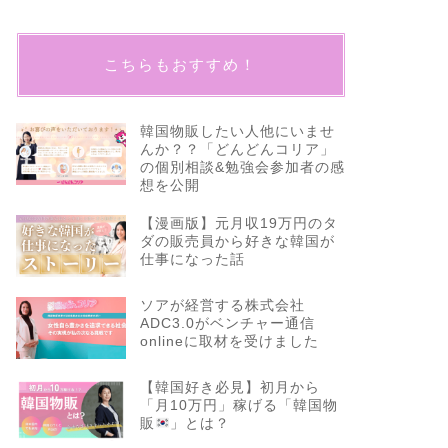
こちらもおすすめ！
韓国物販したい人他にいませ
んか？？「どんどんコリア」
の個別相談&勉強会参加者の感
想を公開
【漫画版】元月収19万円のタ
ダの販売員から好きな韓国が
仕事になった話
ソアが経営する株式会社
ADC3.0がベンチャー通信
onlineに取材を受けました
【韓国好き必見】初月から
「月10万円」稼げる「韓国物
販
」とは？