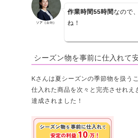
作業時間55時間
なので
ね！
ソア（소아）
シーズン物を事前に仕入れて安
Kさんは夏シーズンの季節物を扱う
仕入れた商品を次々と完売させれえき
達成されました！