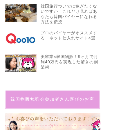
韓国旅行ついでに稼ぎたくな
いですか！これだけ見ればあ
なたも韓国バイヤーになれる
方法を伝授
プロのバイヤーがオススメす
る！ネット仕入れサイト4選
美容業×韓国物販！9ヶ月で月
利40万円を実現した驚きの副
業術
韓国物販勉強会参加者さん喜びのお声