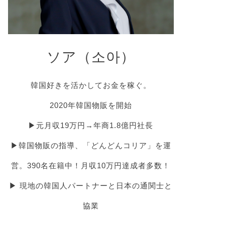
ソア（소아）
韓国好きを活かしてお金を稼ぐ。
2020年韓国物販を開始
▶︎元月収19万円→年商1.8億円社長
▶︎韓国物販の指導、「どんどんコリア」を運
営。390名在籍中！月収10万円達成者多数！
▶︎ 現地の韓国人パートナーと日本の通関士と
協業