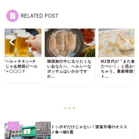
RELATED POST
国旅行中に太りたくな
MZ世代が「また食べ
あなたへ、ヘルシーな
た〜い！」と思わず言っ
ッサムはいかかです
ちゃう。最新韓国デザー
.
ト...
韓国ビール＋チキン
メク。じゃあ韓国ビ
＋ピザ＝〇〇〇？
トッポギだけじゃない！望遠市場のオスス
メ食べ物5選