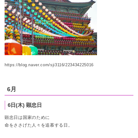
https://blog.naver.com/sji3116/223434225016
6月
6日(木) 顕忠日
顕忠日は国家のために
命をささげた人々を追慕する日。