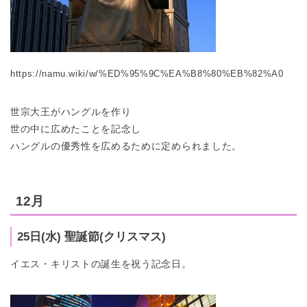
https://namu.wiki/w/%ED%95%9C%EA%B8%80%EB%82%A0
世宗大王がハングルを作り
世の中に広めたことを記念し
ハングルの優秀性を広めるために定められました。
12月
25日(水) 聖誕節(クリスマス)
イエス・キリストの誕生を祝う記念日。