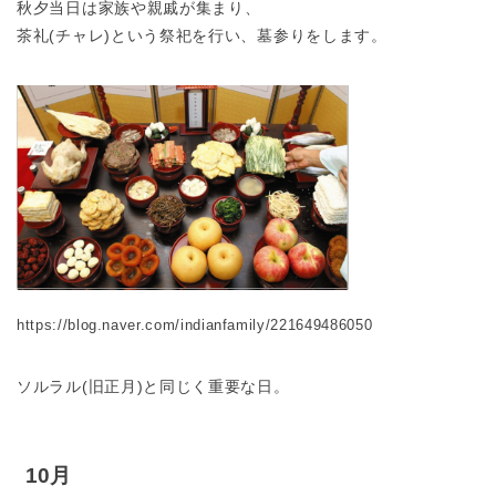
秋夕当日は家族や親戚が集まり、
茶礼(チャレ)という祭祀を行い、墓参りをします。
https://blog.naver.com/indianfamily/221649486050
ソルラル(旧正月)と同じく重要な日。
10月