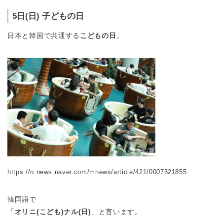
5日(日) 子どもの日
日本と韓国で共通する
こどもの日
。
https://n.news.naver.com/mnews/article/421/0007521855
韓国語で
「
オリニ(こども)ナル(日)
」と言います。