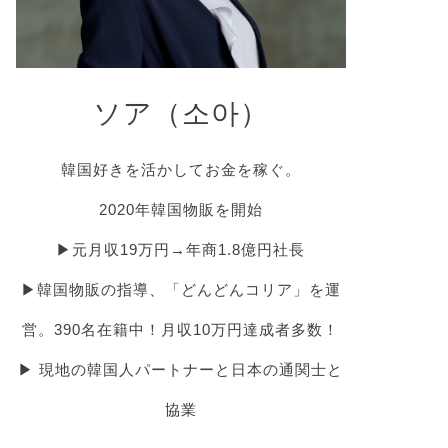
ソア（소아）
韓国好きを活かしてお金を稼ぐ。
2020年韓国物販を開始
▶︎元月収19万円→年商1.8億円社長
▶︎韓国物販の指導、「どんどんコリア」を運
営。390名在籍中！月収10万円達成者多数！
▶︎ 現地の韓国人パートナーと日本の通関士と
協業