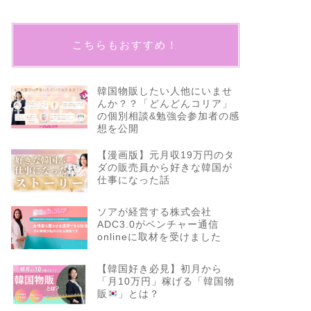
こちらもおすすめ！
韓国物販したい人他にいませ
んか？？「どんどんコリア」
の個別相談&勉強会参加者の感
想を公開
【漫画版】元月収19万円のタ
ダの販売員から好きな韓国が
仕事になった話
ソアが経営する株式会社
ADC3.0がベンチャー通信
onlineに取材を受けました
【韓国好き必見】初月から
「月10万円」稼げる「韓国物
販
」とは？