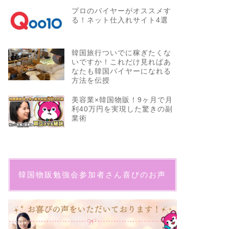
プロのバイヤーがオススメす
る！ネット仕入れサイト4選
韓国旅行ついでに稼ぎたくな
いですか！これだけ見ればあ
なたも韓国バイヤーになれる
方法を伝授
美容業×韓国物販！9ヶ月で月
利40万円を実現した驚きの副
業術
韓国物販勉強会参加者さん喜びのお声