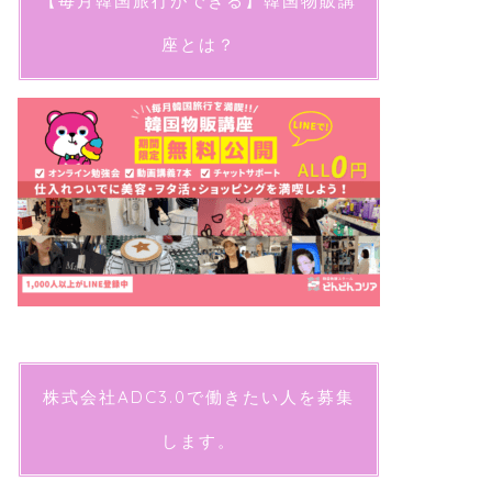
【毎月韓国旅行ができる】韓国物販講
座とは？
株式会社ADC3.0で働きたい人を募集
します。