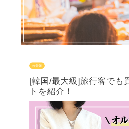
未分類
[韓国/最大級]旅行客で
トを紹介！