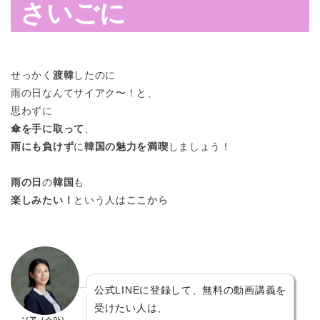
さいごに
せっかく
渡韓
したのに
雨の日なんてサイアク〜！と、
思わずに
傘を手に取って
、
雨にも負けず
に
韓国の魅力を満喫
しましょう！
雨の日
の
韓国
も
楽しみたい！
という人は
ここから
公式LINEに登録して、無料の動画講義を
受けたい人は、
ソア（소아）