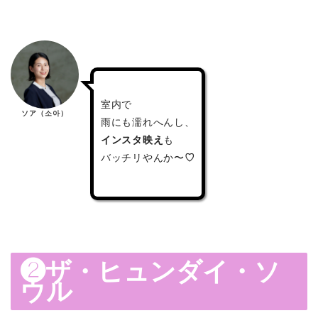
室内で
ソア（소아）
雨にも濡れへんし、
インスタ映え
も
バッチリやんか〜
♡
❷
ザ・ヒュンダイ・ソ
ウル