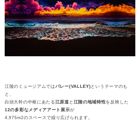
江陵のミュージアムでは
バレー(VALLEY)
というテーマのも
と、
白頭大幹の中枢にあたる
江原道
と
江陵の地域特性
を反映した
12の多彩なメディアアート展示
が
4,975m2のスペースで繰り広げられます。