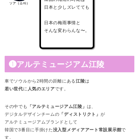
ソア（소아）
日本と少しズレてても
日本の梅雨事情と
そんな変わらんな〜。
❶
アルテミュージアム江陵
車でソウルから2時間の距離にある
江陵
は
若い世代
に
人気のエリア
です。
その中でも
「アルテミュージアム江陵」
は、
デジタルデザインチームの
「ディストリクト」
が
アルテミュージアムブランドとして
韓国で3番目に手掛けた
没入型メディアアート常設展示館
で
す。