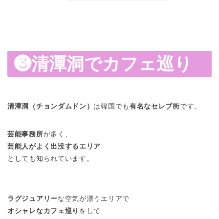
❸
清潭洞
でカフェ巡り
清潭洞（チョンダムドン）
は韓国でも
有名なセレブ街
です。
芸能事務所
が多く、
芸能人がよく出没するエリア
としても知られています。
ラグジュアリー
な空気が漂うエリアで
オシャレなカフェ巡り
をして