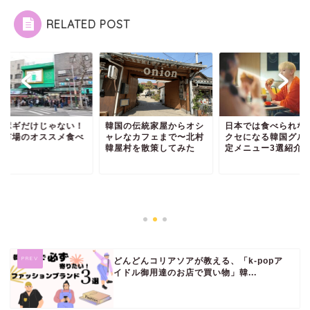
RELATED POST
国の伝統家屋からオシ
日本では食べられない！
レなカフェまで〜北村
クセになる韓国グルメ限
屋村を散策してみた
定メニュー3選紹介
トッポギだけじゃな
望遠市場のオススメ
物5選
どんどんコリアソアが教える、「k-popア
イドル御用達のお店で買い物」韓...