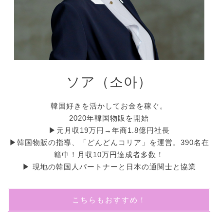
ソア（소아）
韓国好きを活かしてお金を稼ぐ。
2020年韓国物販を開始
▶︎元月収19万円→年商1.8億円社長
▶︎韓国物販の指導、「どんどんコリア」を運営。390名在
籍中！月収10万円達成者多数！
▶︎ 現地の韓国人パートナーと日本の通関士と協業
こちらもおすすめ！