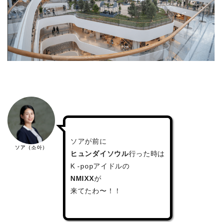
ソアが前に
ソア（소아）
ヒュンダイソウル
行った時は
K -popアイドルの
NMIXX
が
来てたわ〜！！