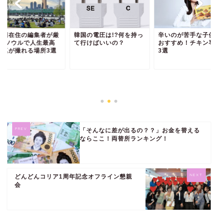
国の電圧は!?何を持っ
辛いのが苦手な子供にも
【韓国在住の編集者
行けばいいの？
おすすめ！チキン専門店
選!】ソウルで人生最
3選
の写真が撮れる場所
「そんなに差が出るの？？」お金を替える
ならここ！両替所ランキング！
どんどんコリア1周年記念オフライン懇親
会