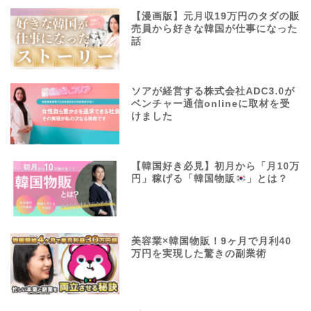
【漫画版】元月収19万円のタダの販
売員から好きな韓国が仕事になった
話
ソアが経営する株式会社ADC3.0が
ベンチャー通信onlineに取材を受
けました
【韓国好き必見】初月から「月10万
円」稼げる「韓国物販
」とは？
美容業×韓国物販！9ヶ月で月利40
万円を実現した驚きの副業術