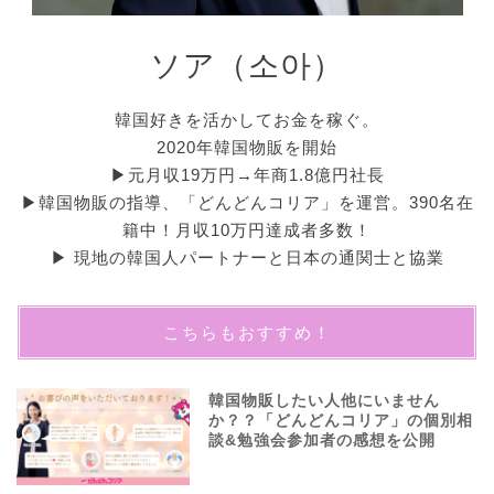
ソア（소아）
韓国好きを活かしてお金を稼ぐ。
2020年韓国物販を開始
▶︎元月収19万円→年商1.8億円社長
▶︎韓国物販の指導、「どんどんコリア」を運営。390名在
籍中！月収10万円達成者多数！
▶︎ 現地の韓国人パートナーと日本の通関士と協業
こちらもおすすめ！
韓国物販したい人他にいません
か？？「どんどんコリア」の個別相
談&勉強会参加者の感想を公開