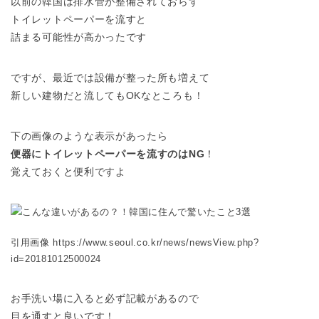
以前の韓国は排水管が整備されておらず
トイレットペーパーを流すと
詰まる可能性が高かったです
ですが、最近では設備が整った所も増えて
新しい建物だと流してもOKなところも！
下の画像のような表示があったら
便器にトイレットペーパーを流すのはNG
！
覚えておくと便利ですよ
引用画像 https://www.seoul.co.kr/news/newsView.php?
id=20181012500024
お手洗い場に入ると必ず記載があるので
目を通すと良いです！