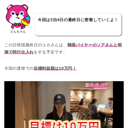
今回は3泊4日の最終日に密着していくよ！
どんちゃん
この日韓国最終日のユカさんは、
韓国バイヤーのソアさんと明
洞で同行仕入れ
をする予定です。
今回の渡韓での
目標利益額は10万円！