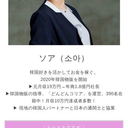
ソア（소아）
韓国好きを活かしてお金を稼ぐ。
2020年韓国物販を開始
▶︎元月収19万円→年商1.8億円社長
▶︎韓国物販の指導、「どんどんコリア」を運営。390名在
籍中！月収10万円達成者多数！
▶︎ 現地の韓国人パートナーと日本の通関士と協業
こちらもおすすめ！