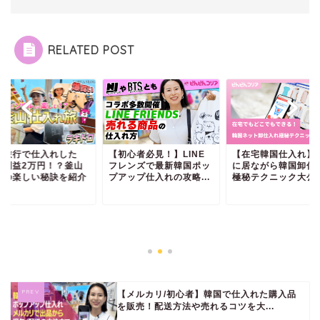
RELATED POST
初心者必見！】LINE
【在宅韓国仕入れ】日本
釜山旅行で仕入れし
レンズで最新韓国ポッ
に居ながら韓国卸仕入れ
ら、利益2万円！？
アップ仕入れの攻略...
極秘テクニック大公開！
旅行の楽しい秘訣を
【メルカリ/初心者】韓国で仕入れた購入品
を販売！配送方法や売れるコツを大...