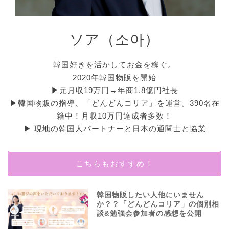
ソア（소아）
韓国好きを活かしてお金を稼ぐ。
2020年韓国物販を開始
▶︎元月収19万円→年商1.8億円社長
▶︎韓国物販の指導、「どんどんコリア」を運営。390名在
籍中！月収10万円達成者多数！
▶︎ 現地の韓国人パートナーと日本の通関士と協業
こちらもおすすめ！
韓国物販したい人他にいません
か？？「どんどんコリア」の個別相
談&勉強会参加者の感想を公開