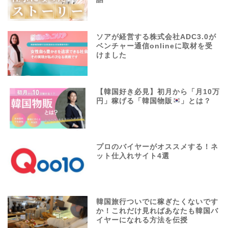
ソアが経営する株式会社ADC3.0が
ベンチャー通信onlineに取材を受
けました
【韓国好き必見】初月から「月10万
円」稼げる「韓国物販
」とは？
プロのバイヤーがオススメする！ネ
ット仕入れサイト4選
韓国旅行ついでに稼ぎたくないです
か！これだけ見ればあなたも韓国バ
イヤーになれる方法を伝授