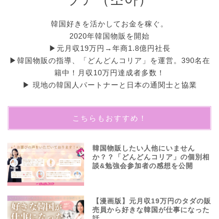
韓国好きを活かしてお金を稼ぐ。
2020年韓国物販を開始
▶︎元月収19万円→年商1.8億円社長
▶︎韓国物販の指導、「どんどんコリア」を運営。390名在
籍中！月収10万円達成者多数！
▶︎ 現地の韓国人パートナーと日本の通関士と協業
こちらもおすすめ！
韓国物販したい人他にいません
か？？「どんどんコリア」の個別相
談&勉強会参加者の感想を公開
【漫画版】元月収19万円のタダの販
売員から好きな韓国が仕事になった
話