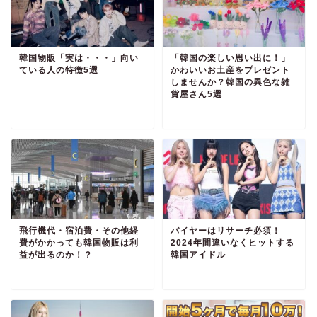
韓国物販「実は・・・」向い
「韓国の楽しい思い出に！」
ている人の特徴5選
かわいいお土産をプレゼント
しませんか？韓国の異色な雑
貨屋さん5選
飛行機代・宿泊費・その他経
バイヤーはリサーチ必須！
費がかかっても韓国物販は利
2024年間違いなくヒットする
益が出るのか！？
韓国アイドル