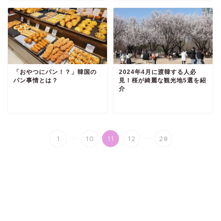
「おやつにパン！？」韓国の
2024年4月に渡韓する人必
パン事情とは？
見！桜が綺麗な観光地5選を紹
介
...
...
1
10
11
12
28