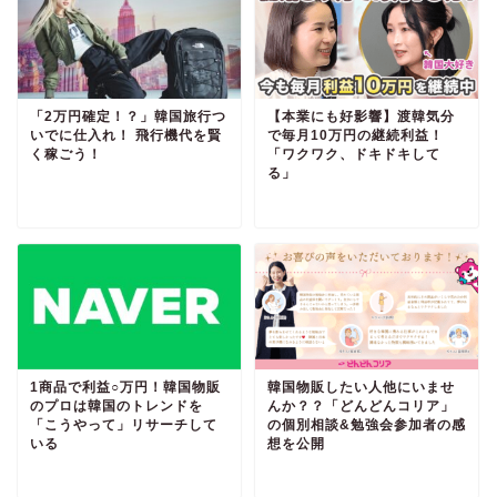
「2万円確定！？」韓国旅行つ
【本業にも好影響】渡韓気分
いでに仕入れ！ 飛行機代を賢
で毎月10万円の継続利益！
く稼ごう！
「ワクワク、ドキドキして
る」
1商品で利益○万円！韓国物販
韓国物販したい人他にいませ
のプロは韓国のトレンドを
んか？？「どんどんコリア」
「こうやって」リサーチして
の個別相談&勉強会参加者の感
いる
想を公開